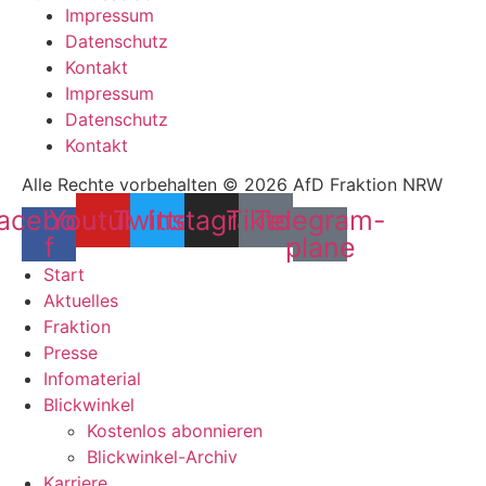
Impressum
Datenschutz
Kontakt
Impressum
Datenschutz
Kontakt
Alle Rechte vorbehalten © 2026 AfD Fraktion NRW
acebook-
Youtube
Twitter
Instagram
Tiktok
Telegram-
f
plane
Start
Aktuelles
Fraktion
Presse
Infomaterial
Blickwinkel
Kostenlos abonnieren
Blickwinkel-Archiv
Karriere