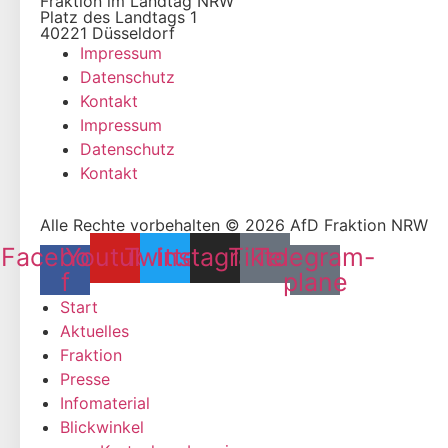
Fraktion im Landtag NRW
Platz des Landtags 1
40221 Düsseldorf
Impressum
Datenschutz
Kontakt
Impressum
Datenschutz
Kontakt
Alle Rechte vorbehalten © 2026 AfD Fraktion NRW
Facebook-
Youtube
Twitter
Instagram
Tiktok
Telegram-
f
plane
Start
Aktuelles
Fraktion
Presse
Infomaterial
Blickwinkel