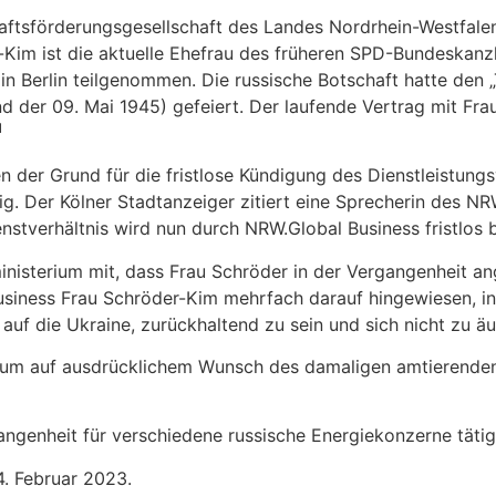
ftsförderungsgesellschaft des Landes Nordrhein-Westfalen,
-Kim ist die aktuelle Ehefrau des früheren SPD-Bundeskanz
 in Berlin teilgenommen. Die russische Botschaft hatte den 
nd der 09. Mai 1945) gefeiert. Der laufende Vertrag mit F
1
en der Grund für die fristlose Kündigung des Dienstleistung
g. Der Kölner Stadtanzeiger zitiert eine Sprecherin des NR
enstverhältnis wird nun durch NRW.Global Business fristlos 
inisterium mit, dass Frau Schröder in der Vergangenheit an
usiness Frau Schröder-Kim mehrfach darauf hingewiesen, in d
auf die Ukraine, zurückhaltend zu sein und sich nicht zu äu
erium auf ausdrücklichem Wunsch des damaligen amtierende
ngenheit für verschiedene russische Energiekonzerne tätig
4. Februar 2023.