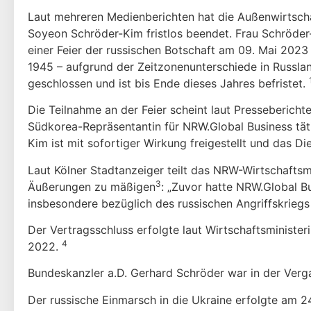
Laut mehreren Medienberichten hat die Außenwirtscha
Soyeon Schröder-Kim fristlos beendet. Frau Schröder
einer Feier der russischen Botschaft am 09. Mai 2023
1945 – aufgrund der Zeitzonenunterschiede in Russla
geschlossen und ist bis Ende dieses Jahres befristet.
Die Teilnahme an der Feier scheint laut Pressebericht
Südkorea-Repräsentantin für NRW.Global Business täti
Kim ist mit sofortiger Wirkung freigestellt und das Di
Laut Kölner Stadtanzeiger teilt das NRW-Wirtschaftsm
3
Äußerungen zu mäßigen
: „Zuvor hatte NRW.Global B
insbesondere bezüglich des russischen Angriffskriegs 
Der Vertragsschluss erfolgte laut Wirtschaftsminist
4
2022.
Bundeskanzler a.D. Gerhard Schröder war in der Verga
Der russische Einmarsch in die Ukraine erfolgte am 2