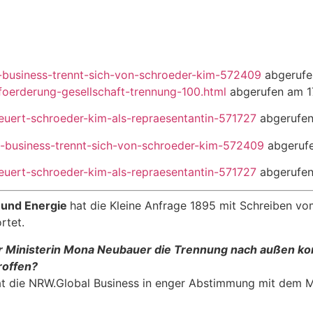
al-business-trennt-sich-von-schroeder-kim-572409
abgerufe
sfoerderung-gesellschaft-trennung-100.html
abgerufen am 1
-feuert-schroeder-kim-als-repraesentantin-571727
abgerufen
bal-business-trennt-sich-von-schroeder-kim-572409
abgerufe
-feuert-schroeder-kim-als-repraesentantin-571727
abgerufen
z und Energie
hat die Kleine Anfrage 1895 mit Schreiben v
rtet.
r Ministerin Mona Neubauer die Trennung nach außen kom
roffen?
t die NRW.Global Business in enger Abstimmung mit dem Min