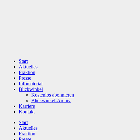
Zum
Inhalt
wechseln
Start
Aktuelles
Fraktion
Presse
Infomaterial
Blickwinkel
Kostenlos abonnieren
Blickwinkel-Archiv
Karriere
Kontakt
Start
Aktuelles
Fraktion
Presse