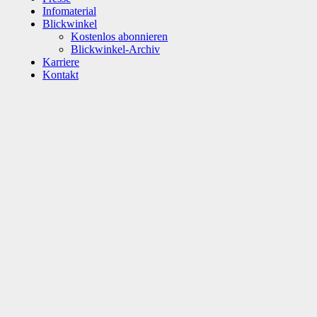
Infomaterial
Blickwinkel
Kostenlos abonnieren
Blickwinkel-Archiv
Karriere
Kontakt