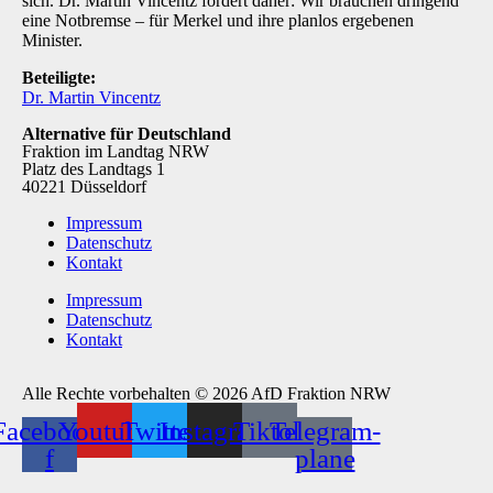
sich. Dr. Martin Vincentz fordert daher: Wir brauchen dringend
eine Notbremse – für Merkel und ihre planlos ergebenen
Minister.
Beteiligte:
Dr. Martin Vincentz
Alternative für Deutschland
Fraktion im Landtag NRW
Platz des Landtags 1
40221 Düsseldorf
Impressum
Datenschutz
Kontakt
Impressum
Datenschutz
Kontakt
Alle Rechte vorbehalten © 2026 AfD Fraktion NRW
Facebook-
Youtube
Twitter
Instagram
Tiktok
Telegram-
f
plane