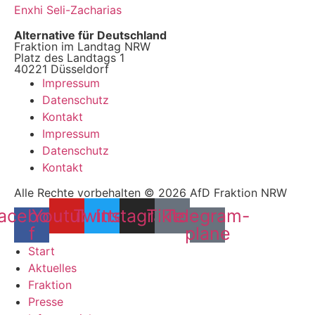
Enxhi Seli-Zacharias
Alternative für Deutschland
Fraktion im Landtag NRW
Platz des Landtags 1
40221 Düsseldorf
Impressum
Datenschutz
Kontakt
Impressum
Datenschutz
Kontakt
Alle Rechte vorbehalten © 2026 AfD Fraktion NRW
acebook-
Youtube
Twitter
Instagram
Tiktok
Telegram-
f
plane
Start
Aktuelles
Fraktion
Presse