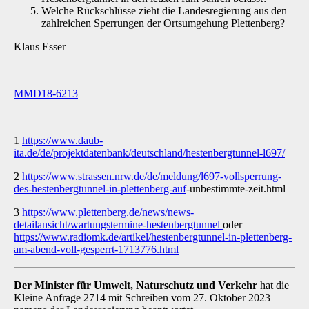
Welche Rückschlüsse zieht die Landesregierung aus den
zahlreichen Sperrungen der Ortsumgehung Plettenberg?
Klaus Esser
MMD18-6213
1
https://www.daub-
ita.de/de/projektdatenbank/deutschland/hestenbergtunnel-l697/
2
https://www.strassen.nrw.de/de/meldung/l697-vollsperrung-
des-hestenbergtunnel-in-plettenberg-auf
-unbestimmte-zeit.html
3
https://www.plettenberg.de/news/news-
detailansicht/wartungstermine-hestenbergtunnel
oder
https://www.radiomk.de/artikel/hestenbergtunnel-in-plettenberg-
am-abend-voll-gesperrt-1713776.html
Der Minister für Umwelt, Naturschutz und Verkehr
hat die
Kleine Anfrage 2714 mit Schrei­ben vom 27. Oktober 2023