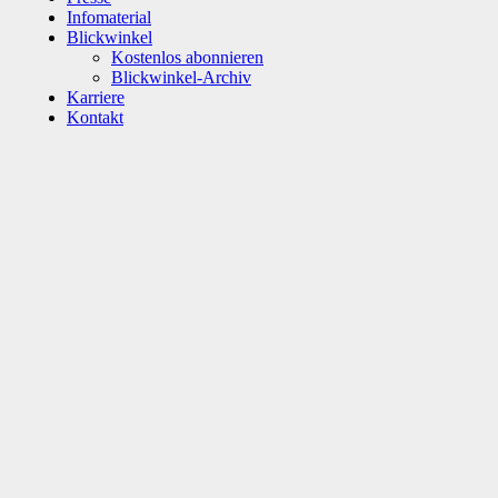
Infomaterial
Blickwinkel
Kostenlos abonnieren
Blickwinkel-Archiv
Karriere
Kontakt