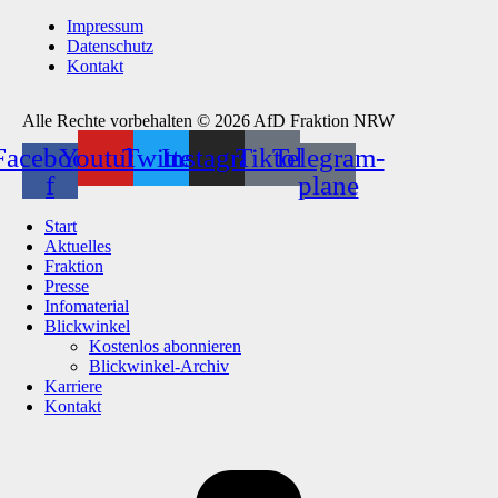
Impressum
Datenschutz
Kontakt
Alle Rechte vorbehalten © 2026 AfD Fraktion NRW
Facebook-
Youtube
Twitter
Instagram
Tiktok
Telegram-
f
plane
Start
Aktuelles
Fraktion
Presse
Infomaterial
Blickwinkel
Kostenlos abonnieren
Blickwinkel-Archiv
Karriere
Kontakt