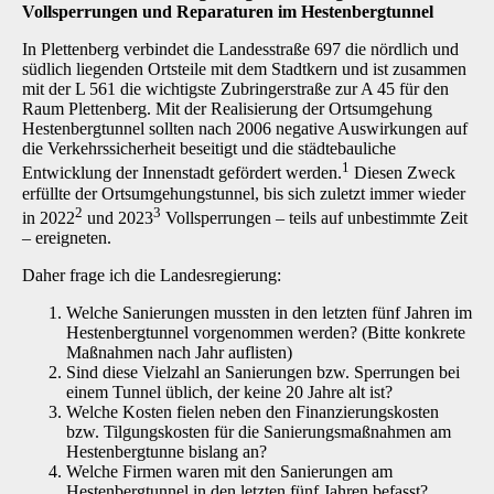
Vollsperrungen und Reparaturen im Hestenbergtunnel
In Plettenberg verbindet die Landesstraße 697 die nördlich und
südlich liegenden Ortsteile mit dem Stadtkern und ist zusammen
mit der L 561 die wichtigste Zubringerstraße zur A 45 für den
Raum Plettenberg. Mit der Realisierung der Ortsumgehung
Hestenbergtunnel sollten nach 2006 negative Auswirkungen auf
die Verkehrssicherheit beseitigt und die städtebauliche
1
Entwicklung der Innenstadt gefördert werden.
Diesen Zweck
erfüllte der Ortsumgehungstunnel, bis sich zuletzt immer wieder
2
3
in 2022
und 2023
Vollsperrungen – teils auf unbestimmte Zeit
– ereigneten.
Daher frage ich die Landesregierung:
Welche Sanierungen mussten in den letzten fünf Jahren im
Hestenbergtunnel vorgenommen werden? (Bitte konkrete
Maßnahmen nach Jahr auflisten)
Sind diese Vielzahl an Sanierungen bzw. Sperrungen bei
einem Tunnel üblich, der keine 20 Jahre alt ist?
Welche Kosten fielen neben den Finanzierungskosten
bzw. Tilgungskosten für die Sanierungsmaßnahmen am
Hestenbergtunne bislang an?
Welche Firmen waren mit den Sanierungen am
Hestenbergtunnel in den letzten fünf Jahren befasst?