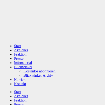
Zum
Inhalt
wechseln
Start
Aktuelles
Fraktion
Presse
Infomaterial
Blickwinkel
Kostenlos abonnieren
Blickwinkel-Archiv
Karriere
Kontakt
Start
Aktuelles
Fraktion
Presse