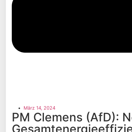
März 14, 2024
PM Clemens (AfD): Ne
Gesamtenergieeffizie