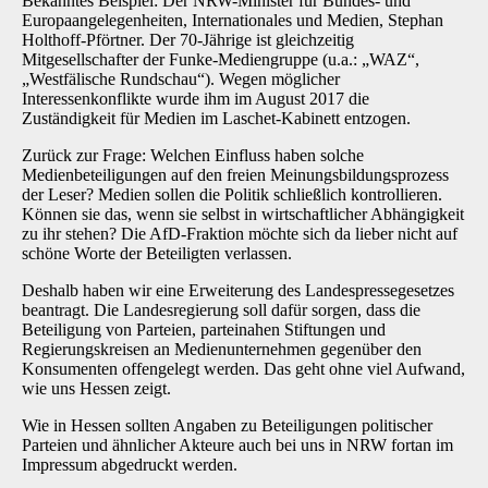
Bekanntes Beispiel: Der NRW-Minister für Bundes- und
Europaangelegenheiten, Internationales und Medien, Stephan
Holthoff-Pförtner. Der 70-Jährige ist gleichzeitig
Mitgesellschafter der Funke-Mediengruppe (u.a.: „WAZ“,
„Westfälische Rundschau“). Wegen möglicher
Interessenkonflikte wurde ihm im August 2017 die
Zuständigkeit für Medien im Laschet-Kabinett entzogen.
Zurück zur Frage: Welchen Einfluss haben solche
Medienbeteiligungen auf den freien Meinungsbildungsprozess
der Leser? Medien sollen die Politik schließlich kontrollieren.
Können sie das, wenn sie selbst in wirtschaftlicher Abhängigkeit
zu ihr stehen? Die AfD-Fraktion möchte sich da lieber nicht auf
schöne Worte der Beteiligten verlassen.
Deshalb haben wir eine Erweiterung des Landespressegesetzes
beantragt. Die Landesregierung soll dafür sorgen, dass die
Beteiligung von Parteien, parteinahen Stiftungen und
Regierungskreisen an Medienunternehmen gegenüber den
Konsumenten offengelegt werden. Das geht ohne viel Aufwand,
wie uns Hessen zeigt.
Wie in Hessen sollten Angaben zu Beteiligungen politischer
Parteien und ähnlicher Akteure auch bei uns in NRW fortan im
Impressum abgedruckt werden.