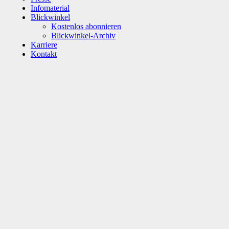
Infomaterial
Blickwinkel
Kostenlos abonnieren
Blickwinkel-Archiv
Karriere
Kontakt