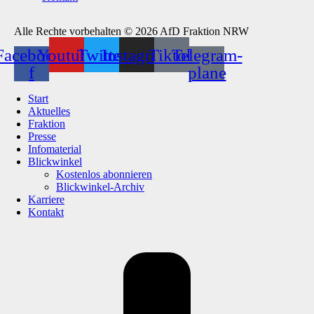
Alle Rechte vorbehalten © 2026 AfD Fraktion NRW
Facebook-
Youtube
Twitter
Instagram
Tiktok
Telegram-
f
plane
Start
Aktuelles
Fraktion
Presse
Infomaterial
Blickwinkel
Kostenlos abonnieren
Blickwinkel-Archiv
Karriere
Kontakt