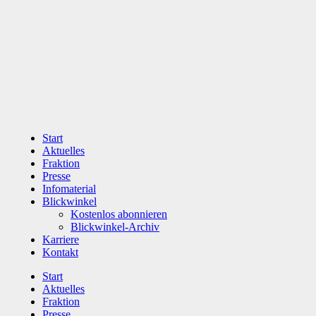
Zum
Inhalt
wechseln
Start
Aktuelles
Fraktion
Presse
Infomaterial
Blickwinkel
Kostenlos abonnieren
Blickwinkel-Archiv
Karriere
Kontakt
Start
Aktuelles
Fraktion
Presse