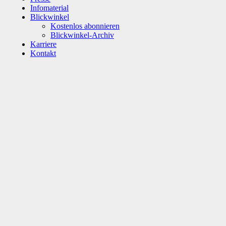
Infomaterial
Blickwinkel
Kostenlos abonnieren
Blickwinkel-Archiv
Karriere
Kontakt