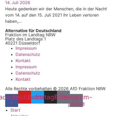
14. Juli 2026
Heute gedenken wir der Menschen, die in der Nacht
vom 14. auf den 15. Juli 2021 ihr Leben verloren
haben,…
Alternative für Deutschland
Fraktion im Landtag NRW
Platz des Landtags 1
40221 Düsseldorf
Impressum
Datenschutz
Kontakt
Impressum
Datenschutz
Kontakt
Alle Rechte vorbehalten © 2026 AfD Fraktion NRW
acebook-
Youtube
Twitter
Instagram
Tiktok
Telegram-
f
plane
Start