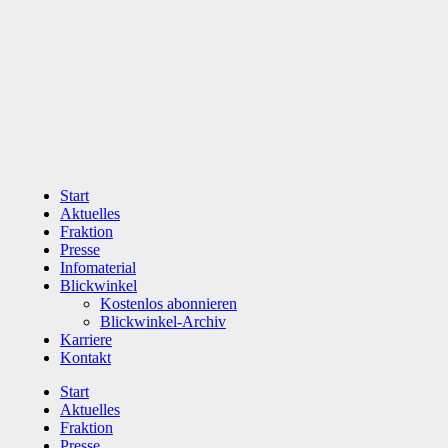
Zum
Inhalt
wechseln
Start
Aktuelles
Fraktion
Presse
Infomaterial
Blickwinkel
Kostenlos abonnieren
Blickwinkel-Archiv
Karriere
Kontakt
Start
Aktuelles
Fraktion
Presse