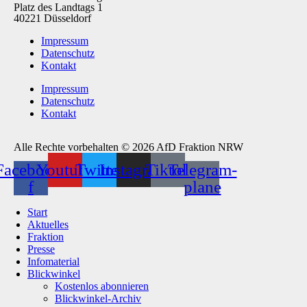
Platz des Landtags 1
40221 Düsseldorf
Impressum
Datenschutz
Kontakt
Impressum
Datenschutz
Kontakt
Alle Rechte vorbehalten © 2026 AfD Fraktion NRW
Facebook-
Youtube
Twitter
Instagram
Tiktok
Telegram-
f
plane
Start
Aktuelles
Fraktion
Presse
Infomaterial
Blickwinkel
Kostenlos abonnieren
Blickwinkel-Archiv