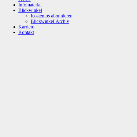
Infomaterial
Blickwinkel
Kostenlos abonnieren
Blickwinkel-Archiv
Karriere
Kontakt