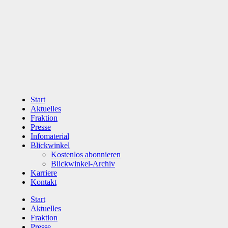
Zum
Inhalt
wechseln
Start
Aktuelles
Fraktion
Presse
Infomaterial
Blickwinkel
Kostenlos abonnieren
Blickwinkel-Archiv
Karriere
Kontakt
Start
Aktuelles
Fraktion
Presse