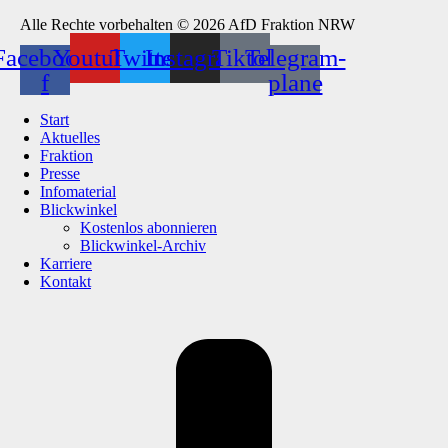
Alle Rechte vorbehalten © 2026 AfD Fraktion NRW
Facebook-
Youtube
Twitter
Instagram
Tiktok
Telegram-
f
plane
Start
Aktuelles
Fraktion
Presse
Infomaterial
Blickwinkel
Kostenlos abonnieren
Blickwinkel-Archiv
Karriere
Kontakt