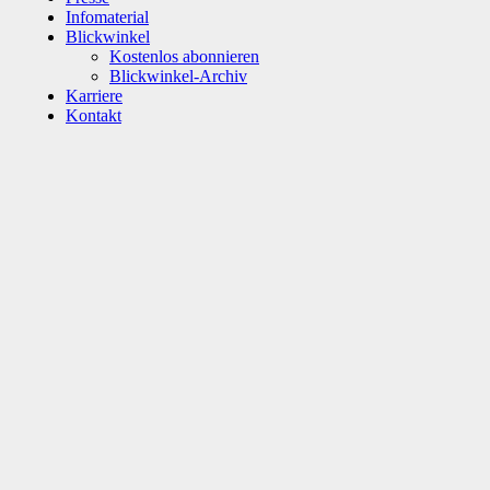
Infomaterial
Blickwinkel
Kostenlos abonnieren
Blickwinkel-Archiv
Karriere
Kontakt