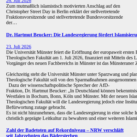
26. Juli 2026
Zum mutmaßlich islamistisch motivierten Anschlag auf den
Christopher Street Day in Berlin erklärt der stellvertretende
Fraktionsvorsitzende und stellvertretende Bundesvorsitzende
der…
Dr. Hartmut Beucker: Die Landesregierung fördert Islamisi
23. Juli 2026
Die Universität Münster feiert die Eröffnung der europaweit ersten 
Theologischen Fakultät am 1. Juli 2026, finanziert mit Mitteln de
Vorgänger des neuen Fachbereichs in Münster ist das Münsteraner Z
Gleichzeitig steht die Universität Münster unter Sparzwang und pla
Theologische Fakultät soll von den Sparmaßnahmen ausgenommen 
Dazu der wissenschaftspolitische Sprecher der AfD-
Fraktion, Dr. Hartmut Beucker: „In Deutschland können bekenntnis
Westfalen in Bochum, Bonn, Köln und Münster. Mit der neuen Isla
Theologischen Fakultät will die Landesregierung jedoch eine Institu
Befürwortung zutage gebracht.
Es ist nicht hinzunehmen, dass die Landesregierung in eine solche Inst
christlich geprägte Leitkultur zu bewahren und einer weiteren Isl
Zahl der Badetoten auf Rekordniveau – NRW verschläft
seit Jahrzehnten das Bädersterben