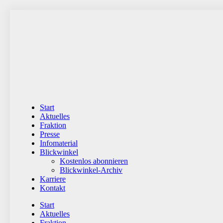
Zum
Inhalt
wechseln
Start
Aktuelles
Fraktion
Presse
Infomaterial
Blickwinkel
Kostenlos abonnieren
Blickwinkel-Archiv
Karriere
Kontakt
Start
Aktuelles
Fraktion