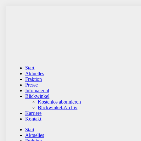
Zum
Inhalt
wechseln
Start
Aktuelles
Fraktion
Presse
Infomaterial
Blickwinkel
Kostenlos abonnieren
Blickwinkel-Archiv
Karriere
Kontakt
Start
Aktuelles
Fraktion