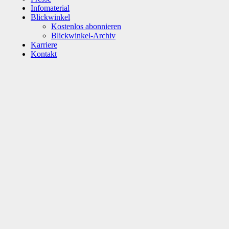
Infomaterial
Blickwinkel
Kostenlos abonnieren
Blickwinkel-Archiv
Karriere
Kontakt