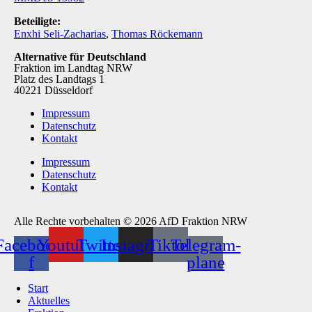
Beteiligte:
Enxhi Seli-Zacharias
,
Thomas Röckemann
Alternative für Deutschland
Fraktion im Landtag NRW
Platz des Landtags 1
40221 Düsseldorf
Impressum
Datenschutz
Kontakt
Impressum
Datenschutz
Kontakt
Alle Rechte vorbehalten © 2026 AfD Fraktion NRW
Facebook-
Youtube
Twitter
Instagram
Tiktok
Telegram-
f
plane
Start
Aktuelles