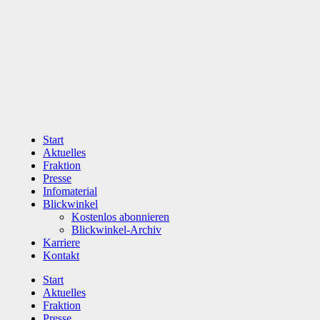
Zum
Inhalt
wechseln
Start
Aktuelles
Fraktion
Presse
Infomaterial
Blickwinkel
Kostenlos abonnieren
Blickwinkel-Archiv
Karriere
Kontakt
Start
Aktuelles
Fraktion
Presse