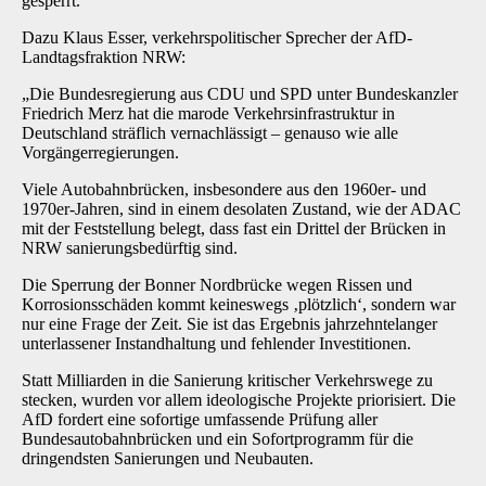
gesperrt.
Dazu Klaus Esser, verkehrspolitischer Sprecher der AfD-
Landtagsfraktion NRW:
„Die Bundesregierung aus CDU und SPD unter Bundeskanzler
Friedrich Merz hat die marode Verkehrsinfrastruktur in
Deutschland sträflich vernachlässigt – genauso wie alle
Vorgängerregierungen.
Viele Autobahnbrücken, insbesondere aus den 1960er- und
1970er-Jahren, sind in einem desolaten Zustand, wie der ADAC
mit der Feststellung belegt, dass fast ein Drittel der Brücken in
NRW sanierungsbedürftig sind.
Die Sperrung der Bonner Nordbrücke wegen Rissen und
Korrosionsschäden kommt keineswegs ‚plötzlich‘, sondern war
nur eine Frage der Zeit. Sie ist das Ergebnis jahrzehntelanger
unterlassener Instandhaltung und fehlender Investitionen.
Statt Milliarden in die Sanierung kritischer Verkehrswege zu
stecken, wurden vor allem ideologische Projekte priorisiert. Die
AfD fordert eine sofortige umfassende Prüfung aller
Bundesautobahnbrücken und ein Sofortprogramm für die
dringendsten Sanierungen und Neubauten.