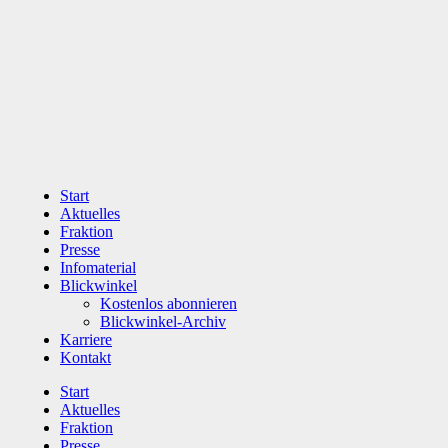
Zum
Inhalt
wechseln
Start
Aktuelles
Fraktion
Presse
Infomaterial
Blickwinkel
Kostenlos abonnieren
Blickwinkel-Archiv
Karriere
Kontakt
Start
Aktuelles
Fraktion
Presse