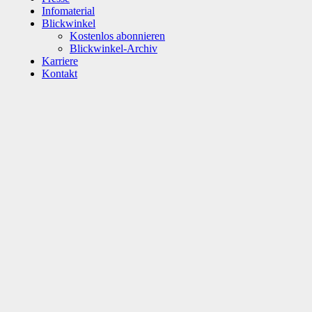
Infomaterial
Blickwinkel
Kostenlos abonnieren
Blickwinkel-Archiv
Karriere
Kontakt