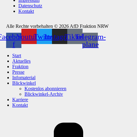
Impressum
Datenschutz
Kontakt
Alle Rechte vorbehalten © 2026 AfD Fraktion NRW
Facebook-
Youtube
Twitter
Instagram
Tiktok
Telegram-
f
plane
Start
Aktuelles
Fraktion
Presse
Infomaterial
Blickwinkel
Kostenlos abonnieren
Blickwinkel-Archiv
Karriere
Kontakt