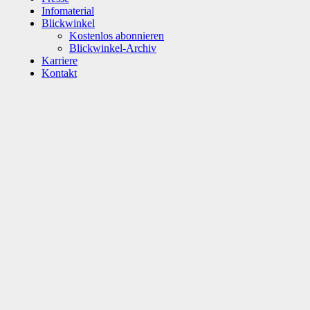
Infomaterial
Blickwinkel
Kostenlos abonnieren
Blickwinkel-Archiv
Karriere
Kontakt