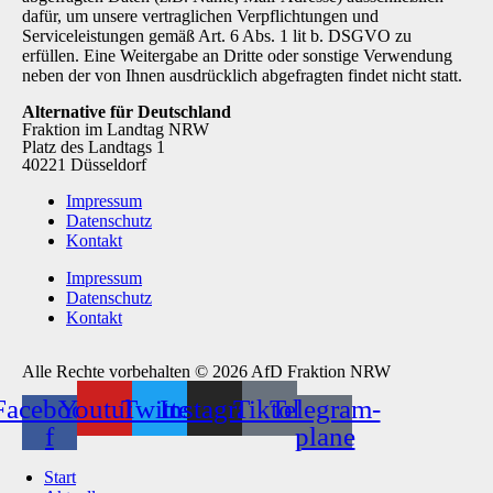
dafür, um unsere vertraglichen Verpflichtungen und
Serviceleistungen gemäß Art. 6 Abs. 1 lit b. DSGVO zu
erfüllen. Eine Weitergabe an Dritte oder sonstige Verwendung
neben der von Ihnen ausdrücklich abgefragten findet nicht statt.
Alternative für Deutschland
Fraktion im Landtag NRW
Platz des Landtags 1
40221 Düsseldorf
Impressum
Datenschutz
Kontakt
Impressum
Datenschutz
Kontakt
Alle Rechte vorbehalten © 2026 AfD Fraktion NRW
Facebook-
Youtube
Twitter
Instagram
Tiktok
Telegram-
f
plane
Start