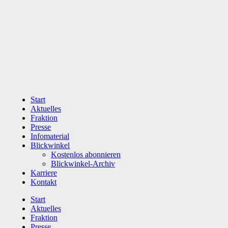
Zum
Inhalt
wechseln
Start
Aktuelles
Fraktion
Presse
Infomaterial
Blickwinkel
Kostenlos abonnieren
Blickwinkel-Archiv
Karriere
Kontakt
Start
Aktuelles
Fraktion
Presse