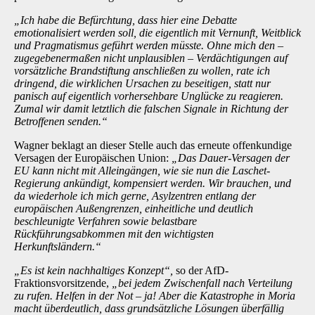
„Ich habe die Befürchtung, dass hier eine Debatte
emotionalisiert werden soll, die eigentlich mit Vernunft, Weitblick
und Pragmatismus geführt werden müsste. Ohne mich den –
zugegebenermaßen nicht unplausiblen – Verdächtigungen auf
vorsätzliche Brandstiftung anschließen zu wollen, rate ich
dringend, die wirklichen Ursachen zu beseitigen, statt nur
panisch auf eigentlich vorhersehbare Unglücke zu reagieren.
Zumal wir damit letztlich die falschen Signale in Richtung der
Betroffenen senden.“
Wagner beklagt an dieser Stelle auch das erneute offenkundige
Versagen der Europäischen Union:
„Das Dauer-Versagen der
EU kann nicht mit Alleingängen, wie sie nun die Laschet-
Regierung ankündigt, kompensiert werden. Wir brauchen, und
da wiederhole ich mich gerne, Asylzentren entlang der
europäischen Außengrenzen, einheitliche und deutlich
beschleunigte Verfahren sowie belastbare
Rückführungsabkommen mit den wichtigsten
Herkunftsländern.“
„Es ist kein nachhaltiges Konzept“,
so der AfD-
Fraktionsvorsitzende,
„bei jedem Zwischenfall nach Verteilung
zu rufen. Helfen in der Not – ja! Aber die Katastrophe in Moria
macht überdeutlich, dass grundsätzliche Lösungen überfällig