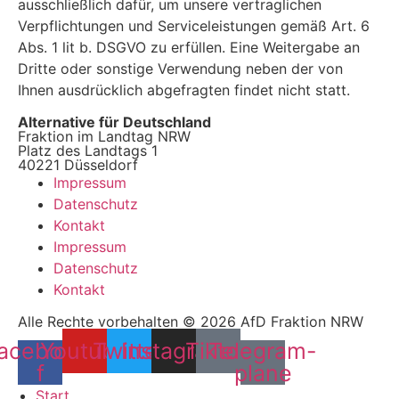
ausschließlich dafür, um unsere vertraglichen
Verpflichtungen und Serviceleistungen gemäß Art. 6
Abs. 1 lit b. DSGVO zu erfüllen. Eine Weitergabe an
Dritte oder sonstige Verwendung neben der von
Ihnen ausdrücklich abgefragten findet nicht statt.
Alternative für Deutschland
Fraktion im Landtag NRW
Platz des Landtags 1
40221 Düsseldorf
Impressum
Datenschutz
Kontakt
Impressum
Datenschutz
Kontakt
Alle Rechte vorbehalten © 2026 AfD Fraktion NRW
acebook-
Youtube
Twitter
Instagram
Tiktok
Telegram-
f
plane
Start