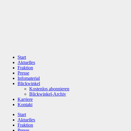
Zum
Inhalt
wechseln
Start
Aktuelles
Fraktion
Presse
Infomaterial
Blickwinkel
Kostenlos abonnieren
Blickwinkel-Archiv
Karriere
Kontakt
Start
Aktuelles
Fraktion
Presse