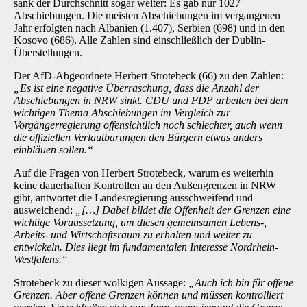
sank der Durchschnitt sogar weiter: Es gab nur 1027
Abschiebungen. Die meisten Abschiebungen im vergangenen
Jahr erfolgten nach Albanien (1.407), Serbien (698) und in den
Kosovo (686). Alle Zahlen sind einschließlich der Dublin-
Überstellungen.
Der AfD-Abgeordnete Herbert Strotebeck (66) zu den Zahlen:
„Es ist eine negative Überraschung, dass die Anzahl der
Abschiebungen in NRW sinkt. CDU und FDP arbeiten bei dem
wichtigen Thema Abschiebungen im Vergleich zur
Vorgängerregierung offensichtlich noch schlechter, auch wenn
die offiziellen Verlautbarungen den Bürgern etwas anders
einbläuen sollen.“
Auf die Fragen von Herbert Strotebeck, warum es weiterhin
keine dauerhaften Kontrollen an den Außengrenzen in NRW
gibt, antwortet die Landesregierung ausschweifend und
ausweichend:
„[…] Dabei bildet die Offenheit der Grenzen eine
wichtige Voraussetzung, um diesen gemeinsamen Lebens-,
Arbeits- und Wirtschaftsraum zu erhalten und weiter zu
entwickeln. Dies liegt im fundamentalen Interesse Nordrhein-
Westfalens.“
Strotebeck zu dieser wolkigen Aussage:
„Auch ich bin für offene
Grenzen. Aber offene Grenzen können und müssen kontrolliert