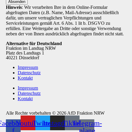
Absenden
Hinweis
: Wir verarbeiten Ihre in dem Online-Formular
abgefragten Daten (z.B. Name, Mail-Adresse) ausschließlich
dafür, um unsere vertraglichen Verpflichtungen und
Serviceleistungen gemäß Art. 6 Abs. 1 lit b. DSGVO zu
erfüllen. Eine Weitergabe an Dritte oder sonstige Verwendung
neben der von Ihnen ausdrücklich abgefragten findet nicht statt.
Alternative für Deutschland
Fraktion im Landtag NRW
Platz des Landtags 1
40221 Düsseldorf
Impressum
Datenschutz
Kontakt
Impressum
Datenschutz
Kontakt
Alle Rechte vorbehalten © 2026 AfD Fraktion NRW
Facebook-
Youtube
Twitter
Instagram
Tiktok
Telegram-
f
plane