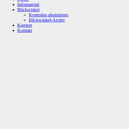
Infomaterial
Blickwinkel
Kostenlos abonnieren
Blickwinkel-Archiv
Karriere
Kontakt