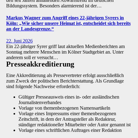
den seit Jahren anhaltenden Abwärtstrend im deutschen
Bildungssystem. Besonders alarmierend ist der…
Markus Wagner zum Angriff eines 22-jährigen Syrers in
Köln: „Wie sicher unsere Heimat ist, entscheidet sich bereits
an der Landesgrenze.“
22. Juni 2026
Ein 22-jähriger Syrer griff laut aktuellen Medienberichten am
Sonntag mehrere Menschen im Kölner Stadtgebiet an. Unter
anderem soll er versucht…
Presse­akkreditierung
Eine Akkreditierung als Pressevertreter erfolgt ausschließlich
zum Zweck der politischen Berichterstattung. Als Grundlage
sind folgende Nachweise erforderlich:
Gültiger Presseausweis eines in- oder ausländischen
Journalistenverbandes
Vorlage von themenbezogenen Namensartikeln
Vorlage eines Impressums einer themenbezogenen
Zeitschrift, in dem der Antragsteller als Redakteur,
ständiger redaktioneller Mitarbeiter oder Autor genannt ist
Vorlage eines schriftlichen Auftrages einer Redaktion