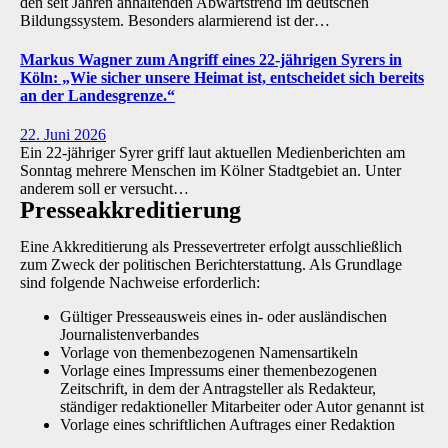
den seit Jahren anhaltenden Abwärtstrend im deutschen
Bildungssystem. Besonders alarmierend ist der…
Markus Wagner zum Angriff eines 22-jährigen Syrers in
Köln: „Wie sicher unsere Heimat ist, entscheidet sich bereits
an der Landesgrenze.“
22. Juni 2026
Ein 22-jähriger Syrer griff laut aktuellen Medienberichten am
Sonntag mehrere Menschen im Kölner Stadtgebiet an. Unter
anderem soll er versucht…
Presse­akkreditierung
Eine Akkreditierung als Pressevertreter erfolgt ausschließlich
zum Zweck der politischen Berichterstattung. Als Grundlage
sind folgende Nachweise erforderlich:
Gültiger Presseausweis eines in- oder ausländischen
Journalistenverbandes
Vorlage von themenbezogenen Namensartikeln
Vorlage eines Impressums einer themenbezogenen
Zeitschrift, in dem der Antragsteller als Redakteur,
ständiger redaktioneller Mitarbeiter oder Autor genannt ist
Vorlage eines schriftlichen Auftrages einer Redaktion