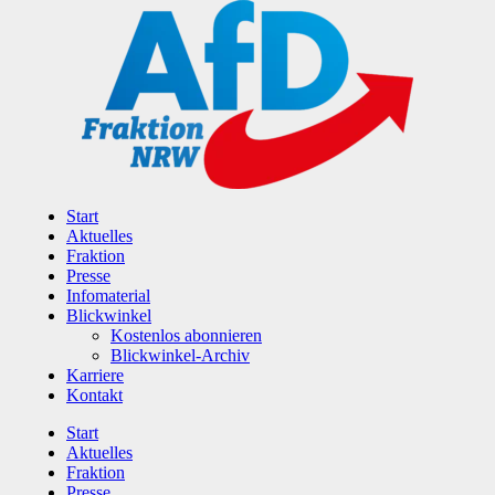
Zum
Inhalt
wechseln
Start
Aktuelles
Fraktion
Presse
Infomaterial
Blickwinkel
Kostenlos abonnieren
Blickwinkel-Archiv
Karriere
Kontakt
Start
Aktuelles
Fraktion
Presse