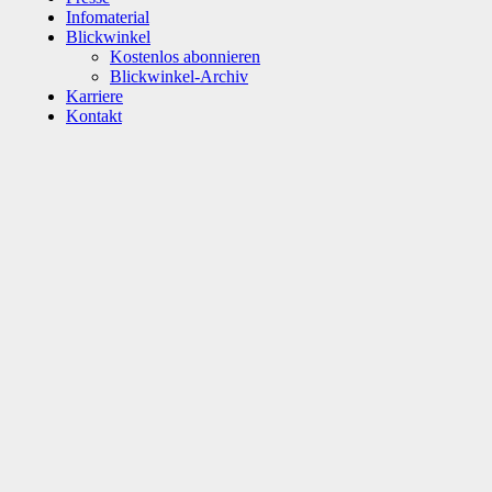
Infomaterial
Blickwinkel
Kostenlos abonnieren
Blickwinkel-Archiv
Karriere
Kontakt