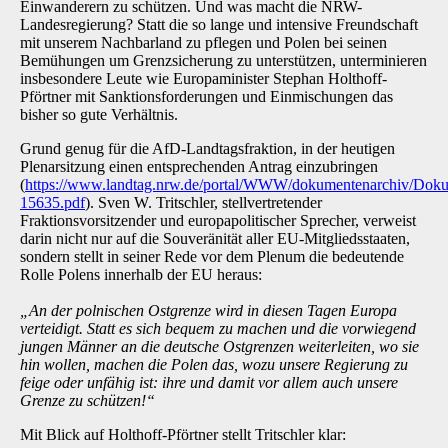
Einwanderern zu schützen. Und was macht die NRW-
Landesregierung? Statt die so lange und intensive Freundschaft
mit unserem Nachbarland zu pflegen und Polen bei seinen
Bemühungen um Grenzsicherung zu unterstützen, unterminieren
insbesondere Leute wie Europaminister Stephan Holthoff-
Pförtner mit Sanktionsforderungen und Einmischungen das
bisher so gute Verhältnis.
Grund genug für die AfD-Landtagsfraktion, in der heutigen
Plenarsitzung einen entsprechenden Antrag einzubringen
(
https://www.landtag.nrw.de/portal/WWW/dokumentenarchiv/D
15635.pdf
). Sven W. Tritschler, stellvertretender
Fraktionsvorsitzender und europapolitischer Sprecher, verweist
darin nicht nur auf die Souveränität aller EU-Mitgliedsstaaten,
sondern stellt in seiner Rede vor dem Plenum die bedeutende
Rolle Polens innerhalb der EU heraus:
„An der polnischen Ostgrenze wird in diesen Tagen Europa
verteidigt. Statt es sich bequem zu machen und die vorwiegend
jungen Männer an die deutsche Ostgrenzen weiterleiten, wo sie
hin wollen, machen die Polen das, wozu unsere Regierung zu
feige oder unfähig ist: ihre und damit vor allem auch unsere
Grenze zu schützen!“
Mit Blick auf Holthoff-Pförtner stellt Tritschler klar: