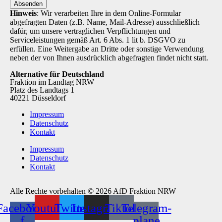
Absenden
Hinweis
: Wir verarbeiten Ihre in dem Online-Formular
abgefragten Daten (z.B. Name, Mail-Adresse) ausschließlich
dafür, um unsere vertraglichen Verpflichtungen und
Serviceleistungen gemäß Art. 6 Abs. 1 lit b. DSGVO zu
erfüllen. Eine Weitergabe an Dritte oder sonstige Verwendung
neben der von Ihnen ausdrücklich abgefragten findet nicht statt.
Alternative für Deutschland
Fraktion im Landtag NRW
Platz des Landtags 1
40221 Düsseldorf
Impressum
Datenschutz
Kontakt
Impressum
Datenschutz
Kontakt
Alle Rechte vorbehalten © 2026 AfD Fraktion NRW
Facebook-
Youtube
Twitter
Instagram
Tiktok
Telegram-
f
plane