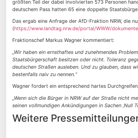
größten Teil der dabei involvierten 573 Personen ha
deutschem Pass hatten 65 eine doppelte Staatsbürger
Das ergab eine Anfrage der AfD-Fraktion NRW, die n
(
https://www.landtag.nrw.de/portal/WWW/dokument
Fraktionschef Markus Wagner kommentiert:
„Wir haben ein ernsthaftes und zunehmendes Problem 
Staatsbürgerschaft besitzen oder nicht. Toleranz ge
deutschen Straßen ausleben. Und zu glauben, dass wi
bestenfalls naiv zu nennen.“
Wagner fordert ein entsprechend hartes Durchgreifen 
„Wenn sich die Bürger in NRW auf der Straße nicht mehr
seinen vollmundigen Ankündigungen in Sachen ‚Null To
Weitere Presse­mitteilunge