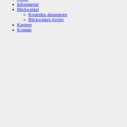
Infomaterial
Blickwinkel
Kostenlos abonnieren
Blickwinkel-Archiv
Karriere
Kontakt