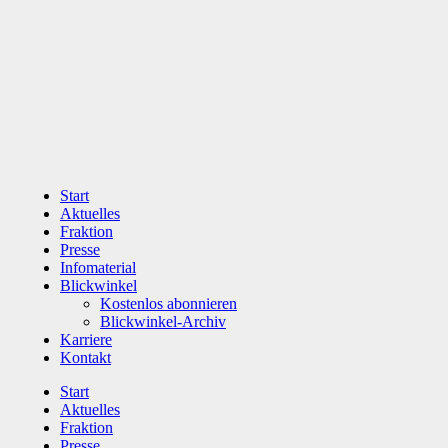
Zum
Inhalt
wechseln
Start
Aktuelles
Fraktion
Presse
Infomaterial
Blickwinkel
Kostenlos abonnieren
Blickwinkel-Archiv
Karriere
Kontakt
Start
Aktuelles
Fraktion
Presse