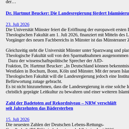
der…
Dr. Hartmut Beucker: Die Landesregierung fördert Islamisi
23. Juli 2026
Die Universität Münster feiert die Eröffnung der europaweit ersten 
Theologischen Fakultät am 1. Juli 2026, finanziert mit Mitteln de
Vorgänger des neuen Fachbereichs in Münster ist das Münsteraner Z
Gleichzeitig steht die Universität Münster unter Sparzwang und pla
Theologische Fakultät soll von den Sparmaßnahmen ausgenommen 
Dazu der wissenschaftspolitische Sprecher der AfD-
Fraktion, Dr. Hartmut Beucker: „In Deutschland können bekenntnis
Westfalen in Bochum, Bonn, Köln und Münster. Mit der neuen Isla
Theologischen Fakultät will die Landesregierung jedoch eine Institu
Befürwortung zutage gebracht.
Es ist nicht hinzunehmen, dass die Landesregierung in eine solche Inst
christlich geprägte Leitkultur zu bewahren und einer weiteren Isl
Zahl der Badetoten auf Rekordniveau – NRW verschläft
seit Jahrzehnten das Bädersterben
15. Juli 2026
Die neuesten Zahlen der Deutschen Lebens-Rettungs-