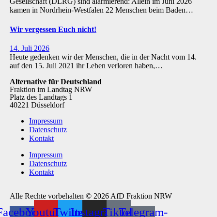
Gesellschaft (DLRG) sind alarmierend: Allein im Juni 2026
kamen in Nordrhein-Westfalen 22 Menschen beim Baden…
Wir vergessen Euch nicht!
14. Juli 2026
Heute gedenken wir der Menschen, die in der Nacht vom 14.
auf den 15. Juli 2021 ihr Leben verloren haben,…
Alternative für Deutschland
Fraktion im Landtag NRW
Platz des Landtags 1
40221 Düsseldorf
Impressum
Datenschutz
Kontakt
Impressum
Datenschutz
Kontakt
Alle Rechte vorbehalten © 2026 AfD Fraktion NRW
Facebook-
Youtube
Twitter
Instagram
Tiktok
Telegram-