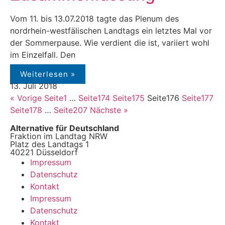
Vom 11. bis 13.07.2018 tagte das Plenum des
nordrhein-westfälischen Landtags ein letztes Mal vor
der Sommerpause. Wie verdient die ist, variiert wohl
im Einzelfall. Den
Weiterlesen »
13. Juli 2018
« Vorige
Seite
1
…
Seite
174
Seite
175
Seite
176
Seite
177
Seite
178
…
Seite
207
Nächste »
Alternative für Deutschland
Fraktion im Landtag NRW
Platz des Landtags 1
40221 Düsseldorf
Impressum
Datenschutz
Kontakt
Impressum
Datenschutz
Kontakt