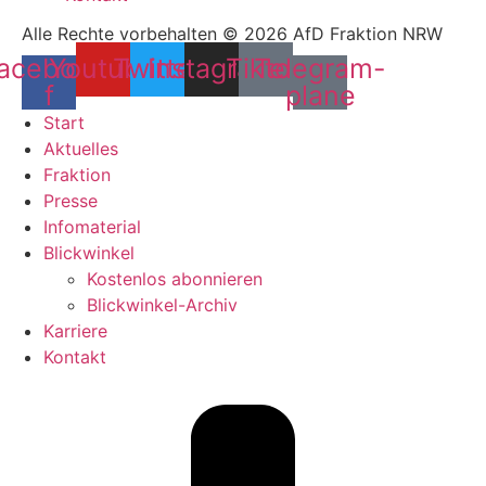
Alle Rechte vorbehalten © 2026 AfD Fraktion NRW
acebook-
Youtube
Twitter
Instagram
Tiktok
Telegram-
f
plane
Start
Aktuelles
Fraktion
Presse
Infomaterial
Blickwinkel
Kostenlos abonnieren
Blickwinkel-Archiv
Karriere
Kontakt